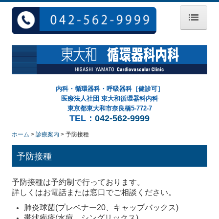
ホーム
院長紹介
初診の方へ
内科・循環器科・呼吸器科［健診可］
医療法人社団 東大和循環器科内科
診療案内
東京都東大和市奈良橋5-772-7
TEL：
042-562-9999
予防接種
ホーム
診療案内
予防接種
健康診断
予防接種
アクセス
予防接種は予約制で行っております。
求人情報
詳しくはお電話または窓口でご相談ください。
肺炎球菌(プレベナー20、キャップバックス)
帯状疱疹(水痘、シングリックス)