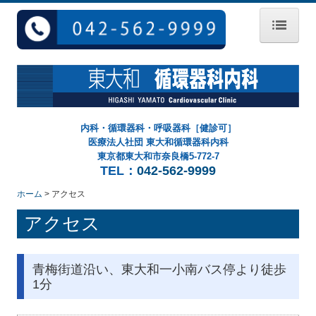
ホーム
院長紹介
初診の方へ
内科・循環器科・呼吸器科［健診可］
医療法人社団 東大和循環器科内科
診療案内
東京都東大和市奈良橋5-772-7
TEL：
042-562-9999
予防接種
ホーム
アクセス
健康診断
アクセス
アクセス
求人情報
青梅街道沿い、東大和一小南バス停より徒歩
1分