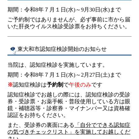
期間：令和8年７月１日
(水
)
～9月30
日
(水
)
まで
ご予約制ではありませんが、必ず事前に市から届
いた肝炎ウイルス検診受診票をお持ちください。
東大和市認知症検診開始のお知らせ
当院は、認知症検診を実施しています。
期間：令和8年７月１日
(水
)
～2月27日
(土
)
まで
※
認知症検診は
予約制
で
午後のみ
です
認知症検診でお越しの際には、認知症検診の受診
券・受診票・お薬手帳・普段使用している方は眼
鏡・補聴器等・診察券・マイナンバー又は資格確
認証をお持ちください。
また、受診券の裏面にある
「自分でできる認知症
の気づきチェックリスト」を実施してお越しくだ
さい。