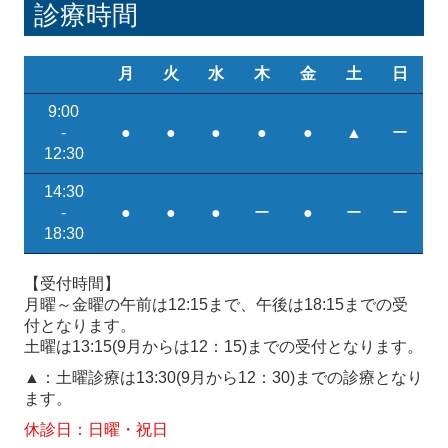
診療時間
月
火
水
木
金
土
日
9:00
-
●
●
●
●
●
▲
ー
12:30
14:30
-
●
●
●
ー
●
ー
ー
18:30
【受付時間】
月曜～金曜の午前は12:15まで、午後は18:15までの受
付となります。
土曜は13:15(9月からは12：15)までの受付となります。
▲：土曜診療は13:30(9月から12：30)までの診療となり
ます。
休診日：日曜・祝日