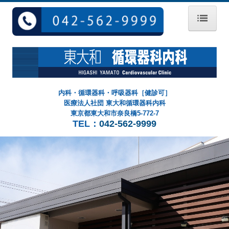
ホーム
院長紹介
初診の方へ
内科・循環器科・呼吸器科［健診可］
医療法人社団 東大和循環器科内科
診療案内
東京都東大和市奈良橋5-772-7
TEL：
042-562-9999
予防接種
健康診断
アクセス
求人情報