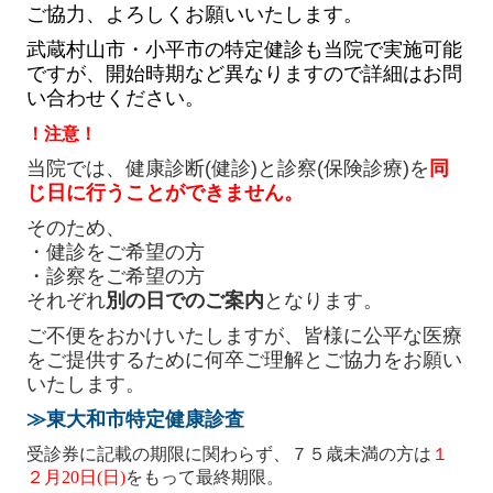
ご協力、よろしくお願いいたします。
武蔵村山市・小平市の特定健診も当院で実施可能
ですが、開始時期など異なりますので詳細はお問
い合わせください。
！注意！
当院では、健康診断(健診)と診察(保険診療)を
同
じ日に行うことができません。
そのため、
・健診をご希望の方
・診察をご希望の方
それぞれ
別の日でのご案内
となります。
ご不便をおかけいたしますが、皆様に公平な医療
をご提供するために何卒ご理解とご協力をお願い
いたします。
≫東大和市特定健康診査
受診券に記載の期限に関わらず、
７５歳未満の方は
１
２月
20
日
(日
)
をもって最終期限。